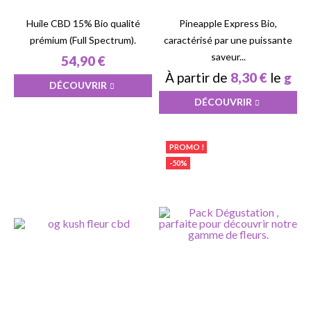
Huile CBD 15% Bio qualité
Pineapple Express Bio,
prémium (Full Spectrum).
caractérisé par une puissante
saveur...
54,90 €
À partir de
8,30 €
le
g
DÉCOUVRIR
DÉCOUVRIR
PROMO !
-50%